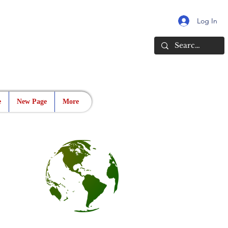
Log In
e
New Page
More