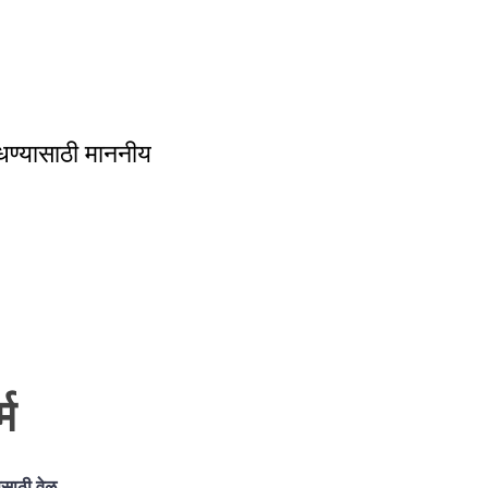
वेधण्यासाठी माननीय
म
ासाठी वेळ