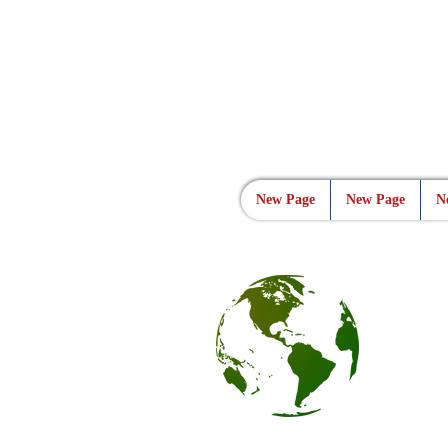
New Page
New Page
N