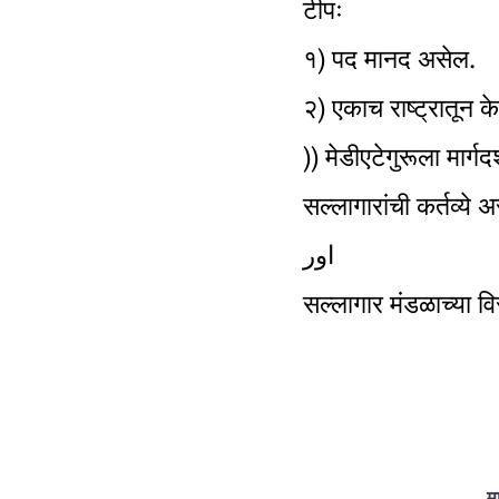
टीपः
१) पद मानद असेल.
२) एकाच राष्ट्रातून 
)) मेडीएटेगुरूला मार्
सल्लागारांची कर्तव्ये
اور
सल्लागार मंडळाच्या व
म