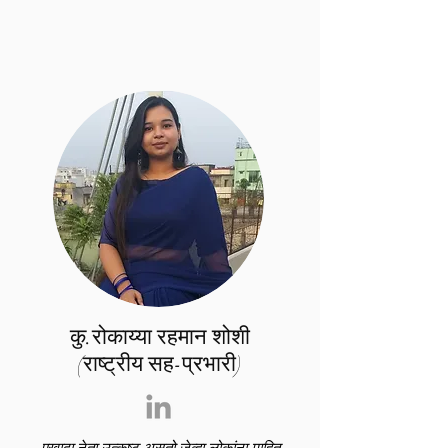
कु.रोकाय्या रहमान शोशी
(राष्ट्रीय सह-प्रभारी)
एखादा नेता उत्कृष्ट असतो जेव्हा लोकांना माहित