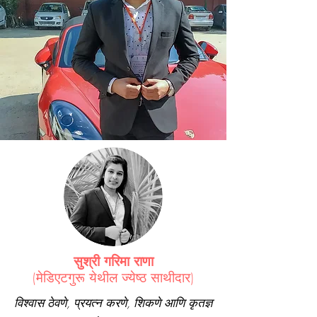
सुश्री गरिमा राणा
(मेडिएटगुरू येथील ज्येष्ठ साथीदार)
विश्वास ठेवणे, प्रयत्न करणे, शिकणे आणि कृतज्ञ